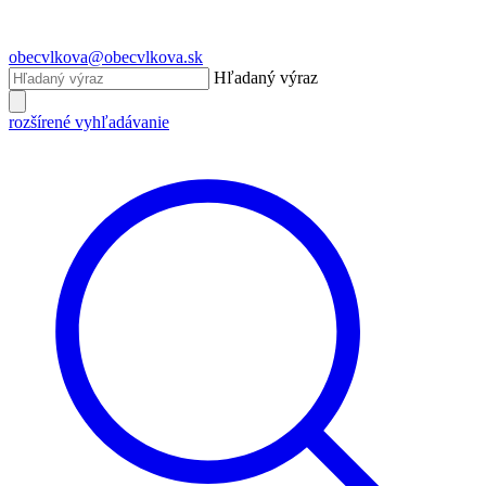
obecvlkova@obecvlkova.sk
Hľadaný výraz
rozšírené vyhľadávanie