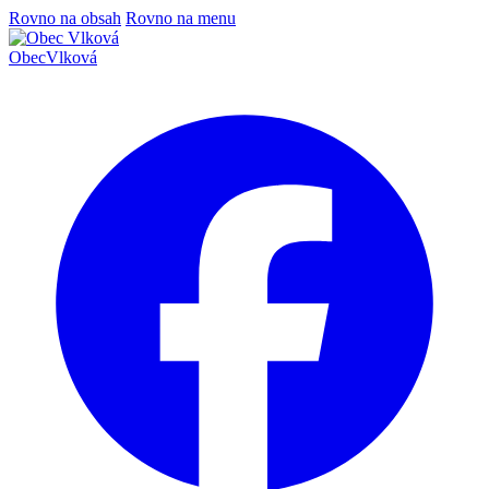
Rovno na obsah
Rovno na menu
Obec
Vlková