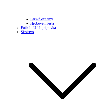
Farské oznamy
Hrobové miesta
Futbal - U 11 prípravka
Školstvo