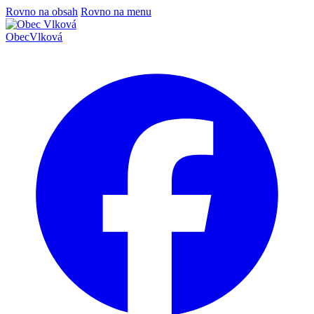
Rovno na obsah
Rovno na menu
Obec
Vlková