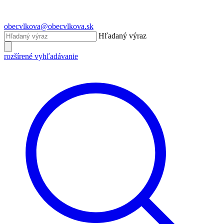
obecvlkova@obecvlkova.sk
Hľadaný výraz
rozšírené vyhľadávanie