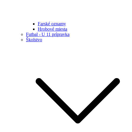
Farské oznamy
Hrobové miesta
Futbal - U 11 prípravka
Školstvo