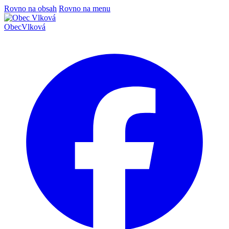
Rovno na obsah
Rovno na menu
Obec
Vlková