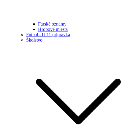
Farské oznamy
Hrobové miesta
Futbal - U 11 prípravka
Školstvo