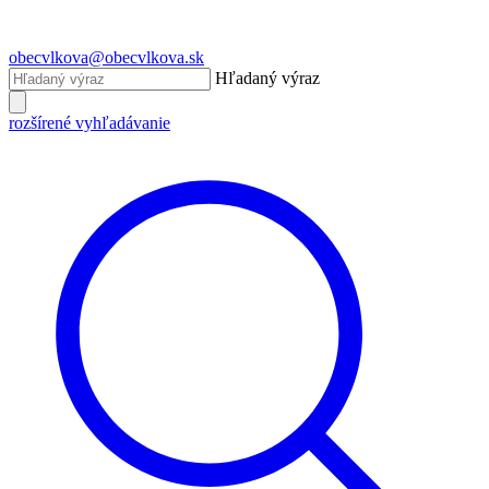
obecvlkova@obecvlkova.sk
Hľadaný výraz
rozšírené vyhľadávanie