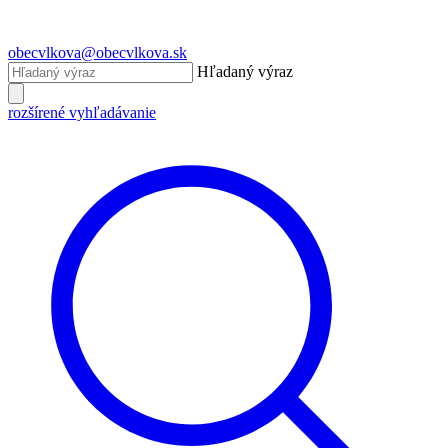
obecvlkova@obecvlkova.sk
Hľadaný výraz
rozšírené vyhľadávanie