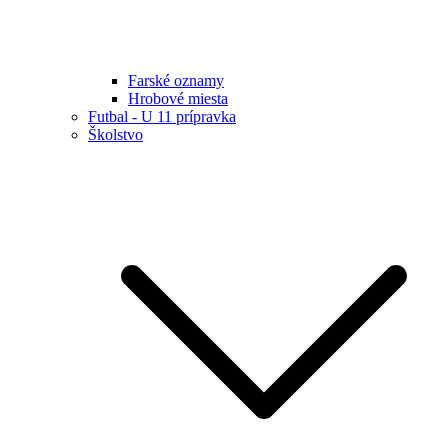
Farské oznamy
Hrobové miesta
Futbal - U 11 prípravka
Školstvo