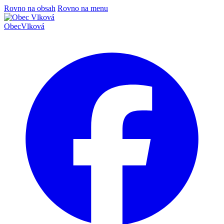
Rovno na obsah
Rovno na menu
Obec
Vlková