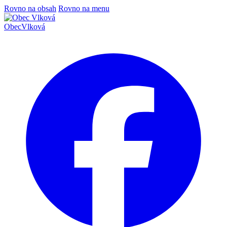
Rovno na obsah
Rovno na menu
Obec
Vlková