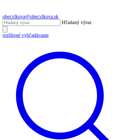
obecvlkova@obecvlkova.sk
Hľadaný výraz
rozšírené vyhľadávanie