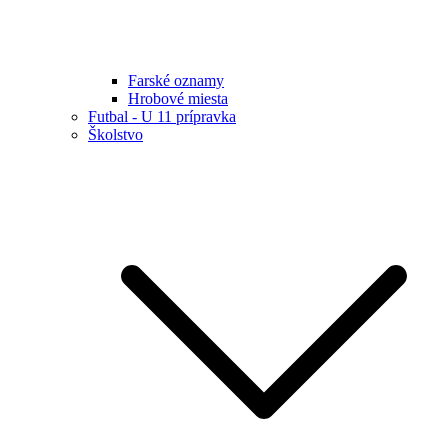
Farské oznamy
Hrobové miesta
Futbal - U 11 prípravka
Školstvo