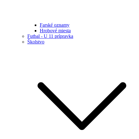
Farské oznamy
Hrobové miesta
Futbal - U 11 prípravka
Školstvo