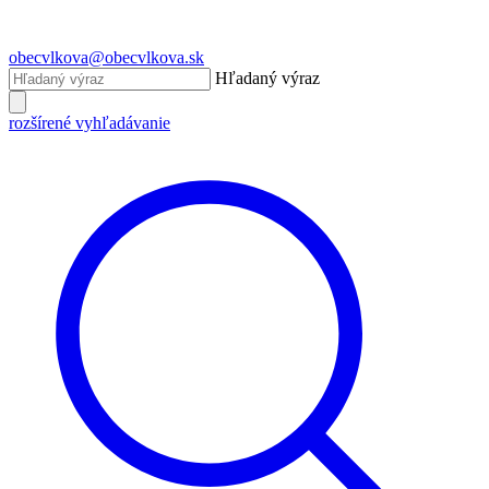
obecvlkova@obecvlkova.sk
Hľadaný výraz
rozšírené vyhľadávanie