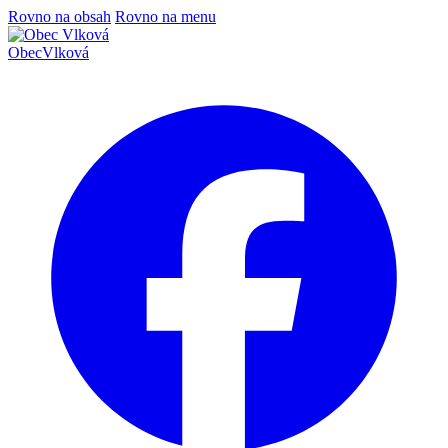
Rovno na obsah
Rovno na menu
Obec
Vlková