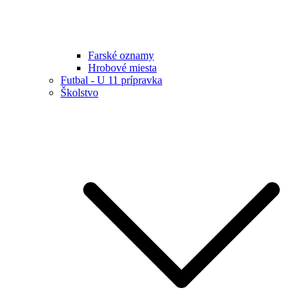
Farské oznamy
Hrobové miesta
Futbal - U 11 prípravka
Školstvo