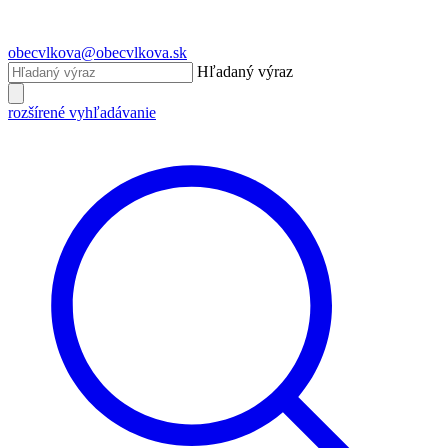
obecvlkova@obecvlkova.sk
Hľadaný výraz
rozšírené vyhľadávanie