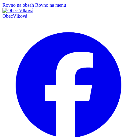
Rovno na obsah
Rovno na menu
Obec
Vlková